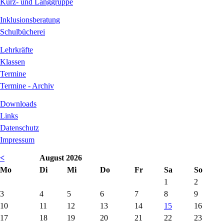
Kurz- und Langgruppe
Inklusionsberatung
Schulbücherei
Lehrkräfte
Klassen
Termine
Termine - Archiv
Downloads
Links
Datenschutz
Impressum
<
August 2026
ntag
enstag
ttwoch
nnerstag
eitag
mstag
nntag
Mo
Di
Mi
Do
Fr
Sa
So
1
2
3
4
5
6
7
8
9
10
11
12
13
14
15
16
17
18
19
20
21
22
23