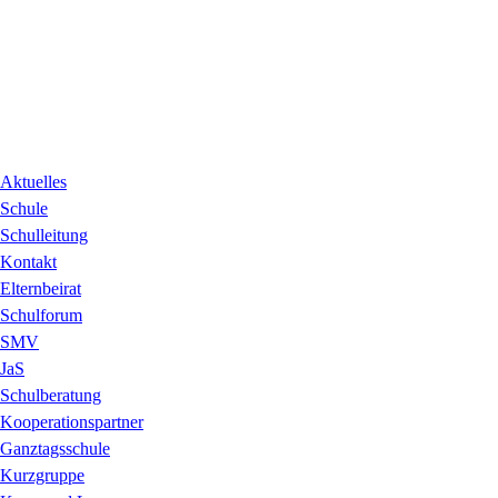
Navigation
Aktuelles
überspringen
Schule
Schulleitung
Kontakt
Elternbeirat
Schulforum
SMV
JaS
Schulberatung
Kooperationspartner
Ganztagsschule
Kurzgruppe