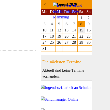
<
August 2026
ntag
enstag
ttwoch
nnerstag
eitag
mstag
nntag
Mo
Di
Mi
Do
Fr
Sa
So
1
2
3
4
5
6
7
8
9
10
11
12
13
14
15
16
17
18
19
20
21
22
23
24
25
26
27
28
29
30
31
Die nächsten Termine
Aktuell sind keine Termine
vorhanden.