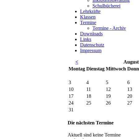
Inklusionsberatung
Schulbücherei
Lehrkräfte
Klassen
Termine
Termine - Archiv
Downloads
Links
Datenschutz
Impressum
<
August
Mo
ntag
Di
enstag
Mi
ttwoch
Do
nn
3
4
5
6
10
11
12
13
17
18
19
20
24
25
26
27
31
Die nächsten Termine
Aktuell sind keine Termine