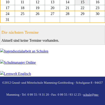
10
11
12
13
14
15
16
17
18
19
20
21
22
23
24
25
26
27
28
29
30
31
Die nächsten Termine
Aktuell sind keine Termine vorhanden.
©2012 Grund- und Mittelschule Mamming-Gottfrieding - Schulgasse 8 - 94437
Mamming - Tel: 0 99 55 / 9 31 20 - Fax: 0 99 55 / 93 12 25 -
schule@ms-