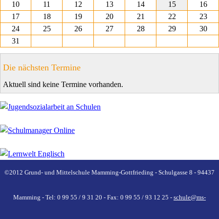
10
11
12
13
14
15
16
17
18
19
20
21
22
23
24
25
26
27
28
29
30
31
Die nächsten Termine
Aktuell sind keine Termine vorhanden.
©2012 Grund- und Mittelschule Mamming-Gottfrieding - Schulgasse 8 - 94437
Mamming - Tel: 0 99 55 / 9 31 20 - Fax: 0 99 55 / 93 12 25 -
schule@ms-