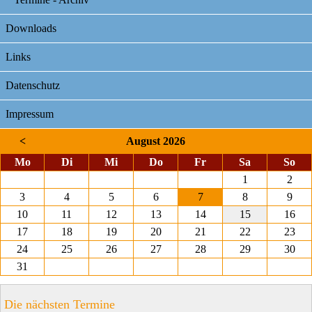
Downloads
Links
Datenschutz
Impressum
<
August 2026
ntag
enstag
ttwoch
nnerstag
eitag
mstag
nnt
Mo
Di
Mi
Do
Fr
Sa
So
1
2
3
4
5
6
7
8
9
10
11
12
13
14
15
16
17
18
19
20
21
22
23
24
25
26
27
28
29
30
31
Die nächsten Termine