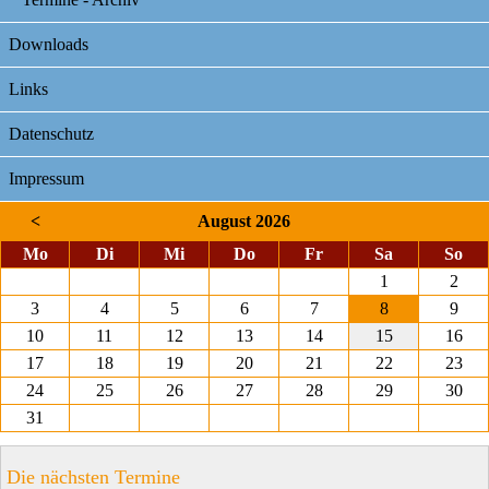
Downloads
Links
Datenschutz
Impressum
<
August 2026
ntag
enstag
ttwoch
nnerstag
eitag
mstag
nnt
Mo
Di
Mi
Do
Fr
Sa
So
1
2
3
4
5
6
7
8
9
10
11
12
13
14
15
16
17
18
19
20
21
22
23
24
25
26
27
28
29
30
31
Die nächsten Termine