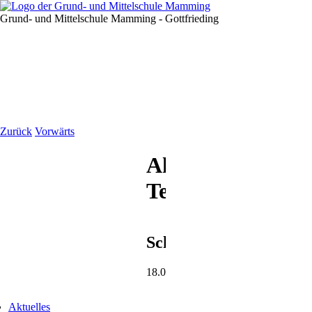
Grund- und Mittelschule Mamming - Gottfrieding
Zurück
Vorwärts
Aktuelle
Termine
Schulbücherei
18.06.2020
gation
Aktuelles
springen