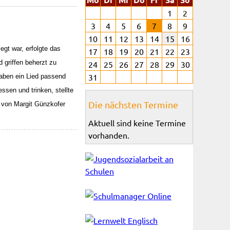
1
2
3
4
5
6
7
8
9
10
11
12
13
14
15
16
t war, erfolgte das
17
18
19
20
21
22
23
 griffen beherzt zu
24
25
26
27
28
29
30
31
aben ein Lied passend
ssen und trinken, stellte
Die nächsten Termine
 von Margit Günzkofer
Aktuell sind keine Termine
vorhanden.