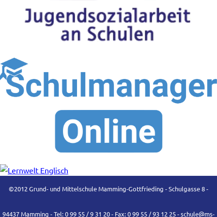
©2012 Grund- und Mittelschule Mamming-Gottfrieding - Schulgasse 8 -
94437 Mamming - Tel: 0 99 55 / 9 31 20 - Fax: 0 99 55 / 93 12 25 -
schule@ms-