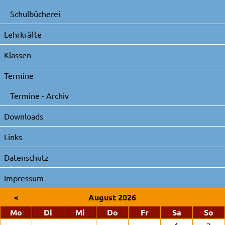
Schulbücherei
Lehrkräfte
Klassen
Termine
Termine - Archiv
Downloads
Links
Datenschutz
Impressum
<
August 2026
ntag
enstag
ttwoch
nnerstag
eitag
mstag
nn
Mo
Di
Mi
Do
Fr
Sa
So