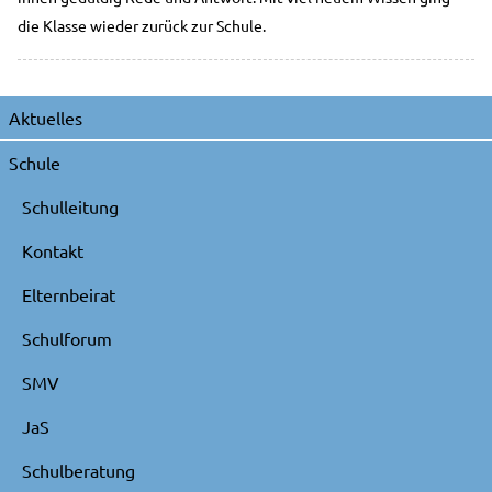
die Klasse wieder zurück zur Schule.
Navigation
Aktuelles
überspringen
Schule
Schulleitung
Kontakt
Elternbeirat
Schulforum
SMV
JaS
Schulberatung