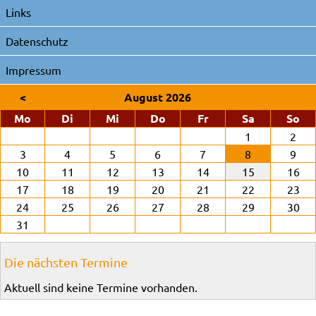
Links
Datenschutz
Impressum
<
August 2026
ntag
enstag
ttwoch
nnerstag
eitag
mstag
nn
Mo
Di
Mi
Do
Fr
Sa
So
1
2
3
4
5
6
7
8
9
10
11
12
13
14
15
16
17
18
19
20
21
22
23
24
25
26
27
28
29
30
31
Die nächsten Termine
Aktuell sind keine Termine vorhanden.