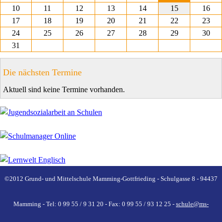
10
11
12
13
14
15
16
17
18
19
20
21
22
23
24
25
26
27
28
29
30
31
Die nächsten Termine
Aktuell sind keine Termine vorhanden.
©2012 Grund- und Mittelschule Mamming-Gottfrieding - Schulgasse 8 - 94437
Mamming - Tel: 0 99 55 / 9 31 20 - Fax: 0 99 55 / 93 12 25 -
schule@ms-