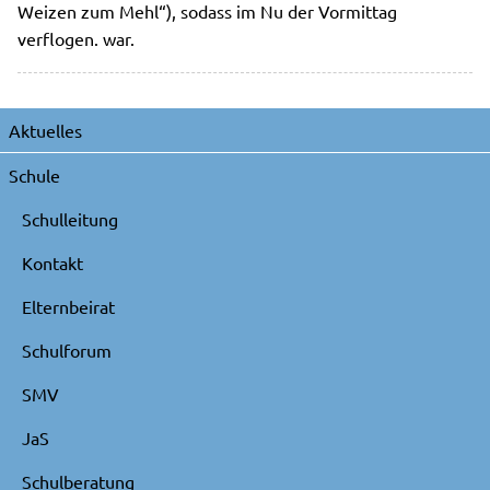
Weizen zum Mehl“), sodass im Nu der Vormittag
verflogen. war.
Navigation
Aktuelles
überspringen
Schule
Schulleitung
Kontakt
Elternbeirat
Schulforum
SMV
JaS
Schulberatung