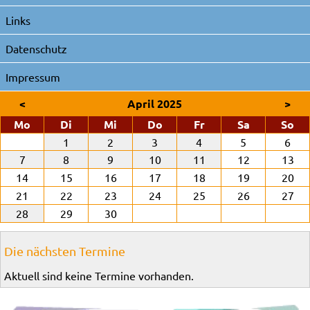
Links
Datenschutz
Impressum
<
April 2025
>
ntag
enstag
ttwoch
nnerstag
eitag
mstag
nn
Mo
Di
Mi
Do
Fr
Sa
So
1
2
3
4
5
6
7
8
9
10
11
12
13
14
15
16
17
18
19
20
21
22
23
24
25
26
27
28
29
30
Die nächsten Termine
Aktuell sind keine Termine vorhanden.