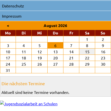
Datenschutz
Impressum
<
August 2026
ntag
enstag
ttwoch
nnerstag
eitag
mstag
nn
Mo
Di
Mi
Do
Fr
Sa
So
1
2
3
4
5
6
7
8
9
10
11
12
13
14
15
16
17
18
19
20
21
22
23
24
25
26
27
28
29
30
31
Die nächsten Termine
Aktuell sind keine Termine vorhanden.