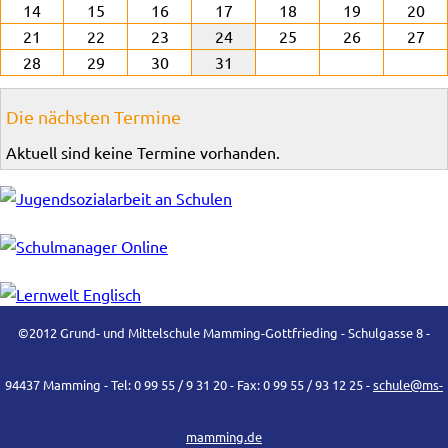
14
15
16
17
18
19
20
21
22
23
24
25
26
27
28
29
30
31
Die nächsten Termine
Aktuell sind keine Termine vorhanden.
©2012 Grund- und Mittelschule Mamming-Gottfrieding - Schulgasse 8 -
94437 Mamming - Tel: 0 99 55 / 9 31 20 - Fax: 0 99 55 / 93 12 25 -
schule@ms-
mamming.de