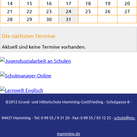
14
15
16
17
18
19
20
21
22
23
24
25
26
27
28
29
30
31
Die nächsten Termine
Aktuell sind keine Termine vorhanden.
©2012 Grund- und Mittelschule Mamming-Gottfrieding - Schulgasse 8 -
94437 Mamming - Tel: 0 99 55 / 9 31 20 - Fax: 0 99 55 / 93 12 25 -
schule@ms-
mamming.de