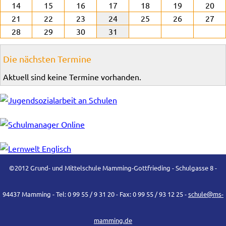
14
15
16
17
18
19
20
21
22
23
24
25
26
27
28
29
30
31
Die nächsten Termine
Aktuell sind keine Termine vorhanden.
©2012 Grund- und Mittelschule Mamming-Gottfrieding - Schulgasse 8 -
94437 Mamming - Tel: 0 99 55 / 9 31 20 - Fax: 0 99 55 / 93 12 25 -
schule@ms-
mamming.de