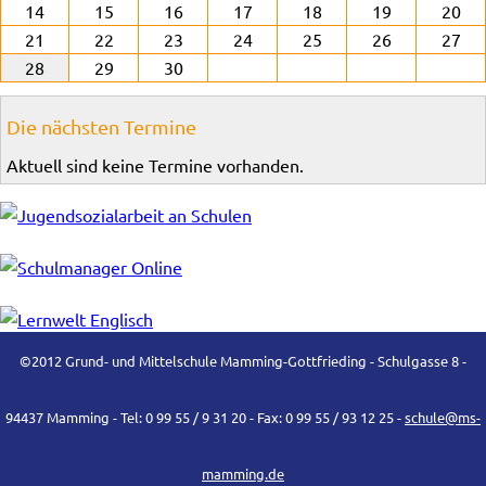
14
15
16
17
18
19
20
21
22
23
24
25
26
27
28
29
30
Die nächsten Termine
Aktuell sind keine Termine vorhanden.
©2012 Grund- und Mittelschule Mamming-Gottfrieding - Schulgasse 8 -
94437 Mamming - Tel: 0 99 55 / 9 31 20 - Fax: 0 99 55 / 93 12 25 -
schule@ms-
mamming.de