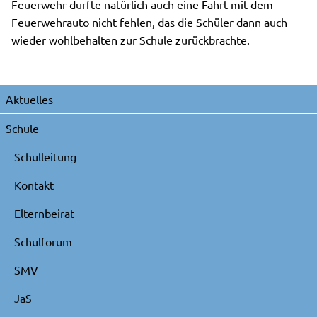
Feuerwehr durfte natürlich auch eine Fahrt mit dem
Feuerwehrauto nicht fehlen, das die Schüler dann auch
wieder wohlbehalten zur Schule zurückbrachte.
Navigation
Aktuelles
überspringen
Schule
Schulleitung
Kontakt
Elternbeirat
Schulforum
SMV
JaS