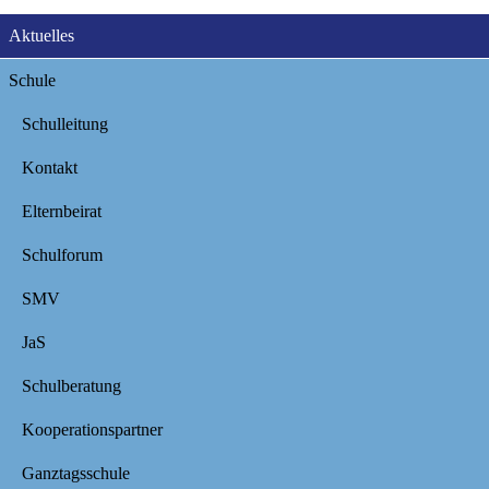
Navigation
Aktuelles
überspringen
Schule
Schulleitung
Kontakt
Elternbeirat
Schulforum
SMV
JaS
Schulberatung
Kooperationspartner
Ganztagsschule