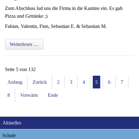
Zum Abschluss lud uns die Firma in die Kantine ein. Es gab
Pizza und Getränke ;)
Fabian, Valentin, Finn, Sebastian E. & Sebastian M.
Werksbesichtigung bei der Firma Lindner
Weiterlesen …
Seite 5 von 132
Anfang
Zurück
2
3
4
5
6
7
8
Vorwärts
Ende
Navigation
Aktuelles
überspringen
Schule