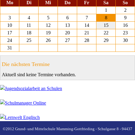
ntag
enstag
ttwoch
nnerstag
eitag
mstag
nnt
Mo
Di
Mi
Do
Fr
Sa
So
1
2
3
4
5
6
7
8
9
10
11
12
13
14
15
16
17
18
19
20
21
22
23
24
25
26
27
28
29
30
31
Die nächsten Termine
Aktuell sind keine Termine vorhanden.
©2012 Grund- und Mittelschule Mamming-Gottfrieding - Schulgasse 8 - 94437