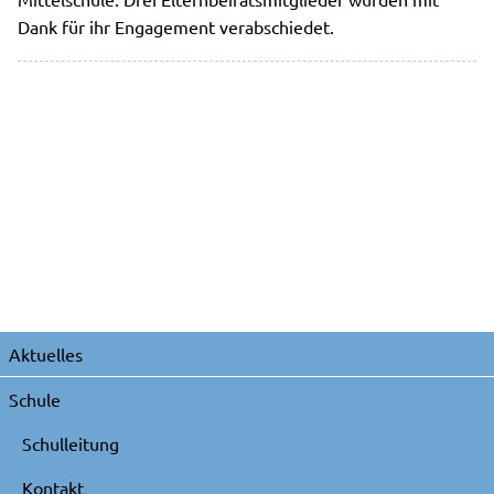
Dank für ihr Engagement verabschiedet.
Navigation
Aktuelles
überspringen
Schule
Schulleitung
Kontakt