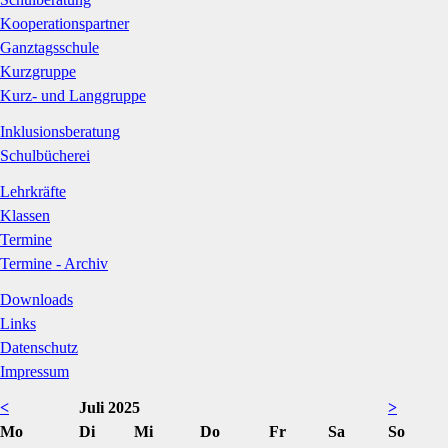
Kooperationspartner
Ganztagsschule
Kurzgruppe
Kurz- und Langgruppe
Inklusionsberatung
Schulbücherei
Lehrkräfte
Klassen
Termine
Termine - Archiv
Downloads
Links
Datenschutz
Impressum
<
Juli 2025
>
ntag
enstag
ttwoch
nnerstag
eitag
mstag
nntag
Mo
Di
Mi
Do
Fr
Sa
So