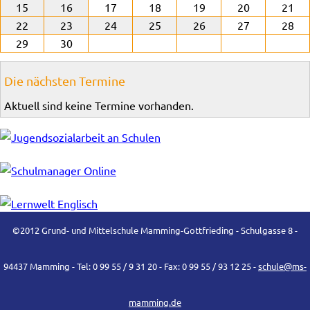
15
16
17
18
19
20
21
22
23
24
25
26
27
28
29
30
Die nächsten Termine
Aktuell sind keine Termine vorhanden.
©2012 Grund- und Mittelschule Mamming-Gottfrieding - Schulgasse 8 -
94437 Mamming - Tel: 0 99 55 / 9 31 20 - Fax: 0 99 55 / 93 12 25 -
schule@ms-
mamming.de