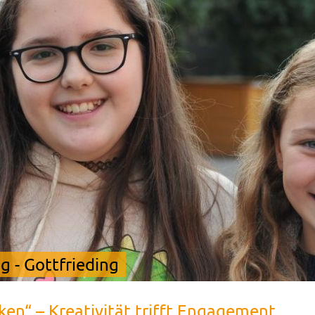
 - Gottfrieding
en“ – Kreativität trifft Engagement