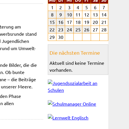
1
2
3
4
5
6
7
8
9
10
11
12
13
14
15
16
17
18
19
20
21
sterung am
22
23
24
25
26
27
28
ewerbsrunde stand
29
30
d Jugendlichen
n rund um Umwelt-
Die nächsten Termine
Aktuell sind keine Termine
de Bilder, die die
vorhanden.
ln. Ob bunte
ne – die Beiträge
 unserer Meere.
nden Phase
n allen