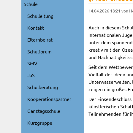
Schule
14.04.2026 18:21
von H
Schulleitung
Auch in diesem Schu
Kontakt
Internationalen Jug
Elternbeirat
unter dem spannende
kreativ mit den Ozea
Schulforum
und Nachhaltigkeitss
SMV
Seit dem Wettbewerbs
Vielfalt der Ideen u
JaS
Unterwasserwelten, 
Schulberatung
zeigen ein großes E
Der Einsendeschluss 
Kooperationspartner
künstlerischen Schaf
Ganztagsschule
Teilnehmenden für ihr
Kurzgruppe