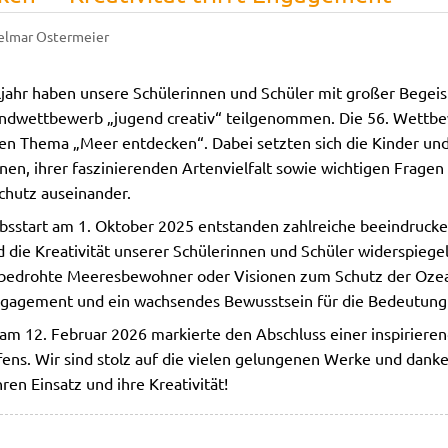
elmar Ostermeier
ljahr haben unsere Schülerinnen und Schüler mit großer Begei
endwettbewerb „jugend creativ“ teilgenommen. Die 56. Wettb
n Thema „Meer entdecken“. Dabei setzten sich die Kinder un
nen, ihrer faszinierenden Artenvielfalt sowie wichtigen Frage
chutz auseinander.
start am 1. Oktober 2025 entstanden zahlreiche beeindrucken
nd die Kreativität unserer Schülerinnen und Schüler widerspiege
bedrohte Meeresbewohner oder Visionen zum Schutz der Ozea
ngagement und ein wachsendes Bewusstsein für die Bedeutung
am 12. Februar 2026 markierte den Abschluss einer inspiriere
fens. Wir sind stolz auf die vielen gelungenen Werke und danke
en Einsatz und ihre Kreativität!